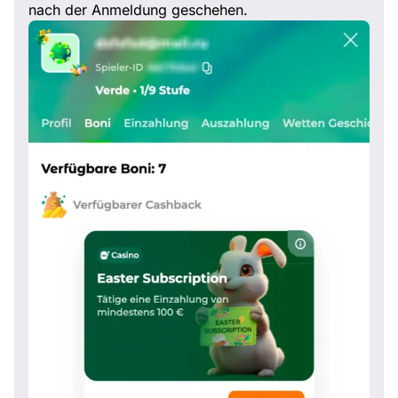
nach der Anmeldung geschehen.