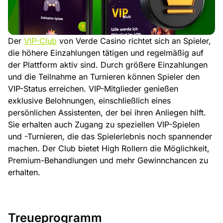
Der
VIP-Club
von Verde Casino richtet sich an Spieler,
die höhere Einzahlungen tätigen und regelmäßig auf
der Plattform aktiv sind. Durch größere Einzahlungen
und die Teilnahme an Turnieren können Spieler den
VIP-Status erreichen. VIP-Mitglieder genießen
exklusive Belohnungen, einschließlich eines
persönlichen Assistenten, der bei ihren Anliegen hilft.
Sie erhalten auch Zugang zu speziellen VIP-Spielen
und -Turnieren, die das Spielerlebnis noch spannender
machen. Der Club bietet High Rollern die Möglichkeit,
Premium-Behandlungen und mehr Gewinnchancen zu
erhalten.
Treueprogramm