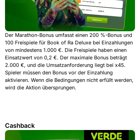
Der Marathon-Bonus umfasst einen 200 %-Bonus und
100 Freispiele für Book of Ra Deluxe bei Einzahlungen
von mindestens 1.000 €. Die Freispiele haben einen
Einsatzwert von 0,2 €. Der maximale Bonus beträgt
2.000 €, und die Umsatzanforderung liegt bei x45.
Spieler müssen den Bonus vor der Einzahlung
aktivieren. Wenn die Bedingungen nicht erfüllt werden,
wird die Aktion übersprungen.
Cashback