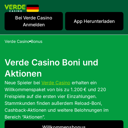
Bei Verde Casino
App Herunterladen
Anmelden
Verde Casino
Bonus
Verde Casino Boni und
Aktionen
Neue Spieler bei
Verde Casino
erhalten ein
Willkommenspaket von bis zu 1.200 € und 220
Freispiele auf die ersten vier Einzahlungen.
Stammkunden finden außerdem Reload-Boni,
Cashback-Aktionen und weitere Belohnungen im
Bereich “Aktionen”.
Willkommensbonus