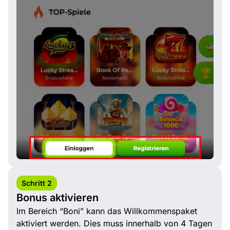
Schritt 2
Bonus aktivieren
Im Bereich “Boni” kann das Willkommenspaket
aktiviert werden. Dies muss innerhalb von 4 Tagen