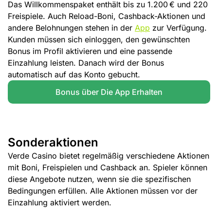
Das Willkommenspaket enthält bis zu 1.200 € und 220
Freispiele. Auch Reload-Boni, Cashback-Aktionen und
andere Belohnungen stehen in der
App
zur Verfügung.
Kunden müssen sich einloggen, den gewünschten
Bonus im Profil aktivieren und eine passende
Einzahlung leisten. Danach wird der Bonus
automatisch auf das Konto gebucht.
Bonus über Die App Erhalten
Sonderaktionen
Verde Casino bietet regelmäßig verschiedene Aktionen
mit Boni, Freispielen und Cashback an. Spieler können
diese Angebote nutzen, wenn sie die spezifischen
Bedingungen erfüllen. Alle Aktionen müssen vor der
Einzahlung aktiviert werden.