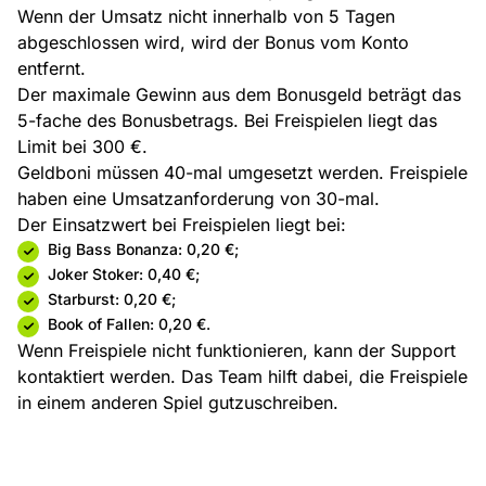
Wenn der Umsatz nicht innerhalb von 5 Tagen
abgeschlossen wird, wird der Bonus vom Konto
entfernt.
Der maximale Gewinn aus dem Bonusgeld beträgt das
5-fache des Bonusbetrags. Bei Freispielen liegt das
Limit bei 300 €.
Geldboni müssen 40-mal umgesetzt werden. Freispiele
haben eine Umsatzanforderung von 30-mal.
Der Einsatzwert bei Freispielen liegt bei:
Big Bass Bonanza: 0,20 €;
Joker Stoker: 0,40 €;
Starburst: 0,20 €;
Book of Fallen: 0,20 €.
Wenn Freispiele nicht funktionieren, kann der Support
kontaktiert werden. Das Team hilft dabei, die Freispiele
in einem anderen Spiel gutzuschreiben.